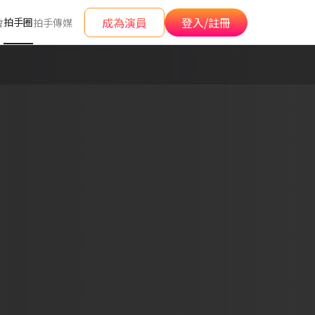
成為演員
登入/註冊
拍手圈
會
拍手傳媒