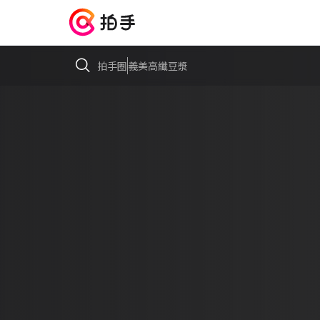
拍手圈
義美高纖豆漿