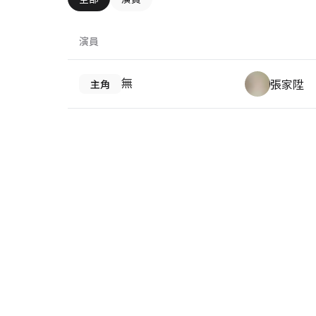
演員
無
張家陞
主角