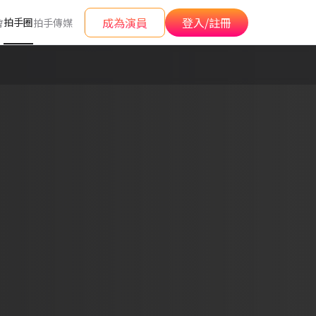
成為演員
登入/註冊
拍手圈
會
拍手傳媒