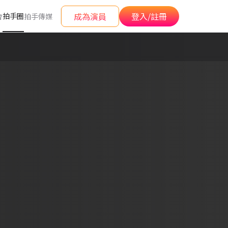
成為演員
登入/註冊
拍手圈
會
拍手傳媒