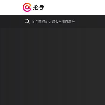
拍手圈
紐約大都會台灣日廣告