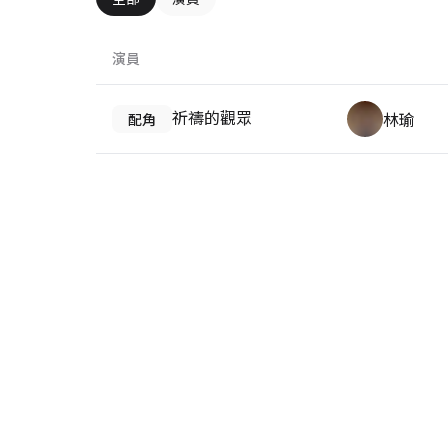
演員
祈禱的觀眾
林瑜
配角