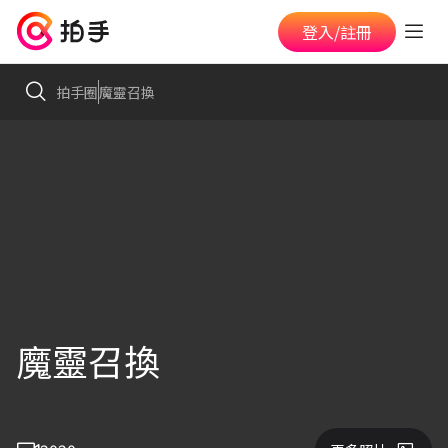
登入/註冊
拍手圈
魔靈召換
魔靈召換