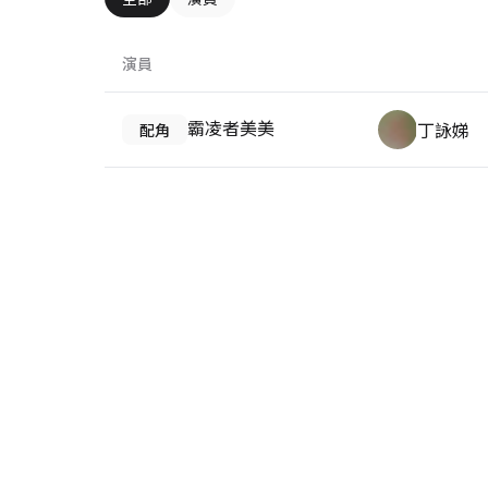
演員
霸凌者美美
丁詠娣
配角