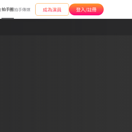
成為演員
登入/註冊
拍手圈
會
拍手傳媒