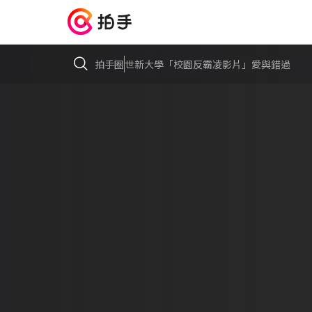
拍手圈
世新大學「校園反霸凌影片」愛與錯過