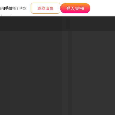
成為演員
登入/註冊
拍手圈
會
拍手傳媒