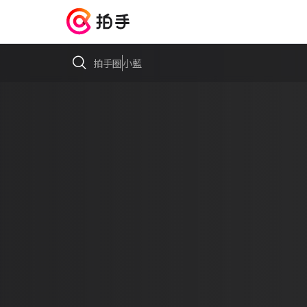
拍手圈
小藍