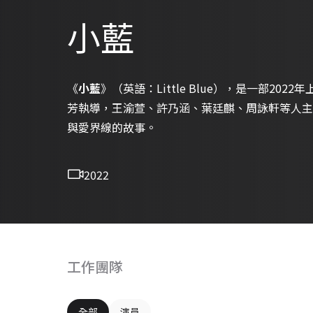
小藍
《
小藍
》（英語：Little Blue），是一部20
芳執導，王渝萱、許乃涵、葉廷麒、周詠軒等人主
與愛界線的故事。
2022
工作團隊
全部
演員