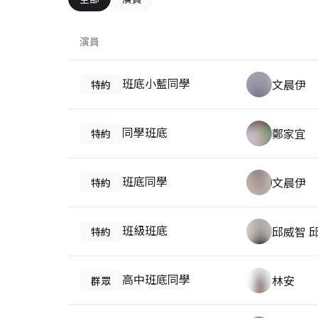
演員
班底小藍同學
文晨伊
特約
同學班底
鄭家宜
特約
班底同學
文晨伊
特約
班級班底
邱威智 
特約
高中班底同學
林安
群眾