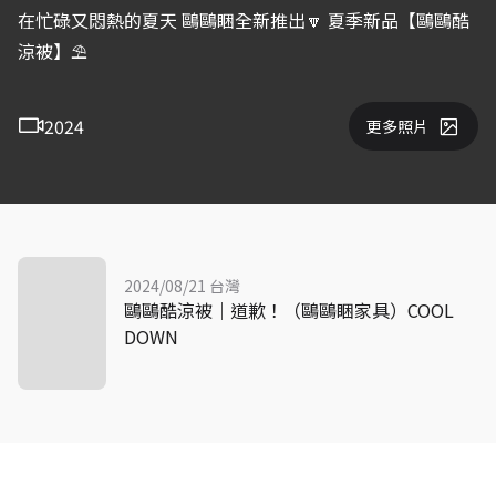
在忙碌又悶熱的夏天 鷗鷗睏全新推出🔽 夏季新品【鷗鷗酷
涼被】⛱️
2024
更多照片
2024/08/21 台灣
鷗鷗酷涼被｜道歉！（鷗鷗睏家具）COOL
DOWN