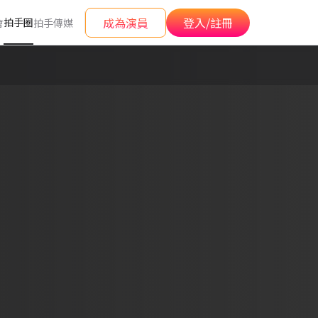
成為演員
登入/註冊
拍手圈
會
拍手傳媒