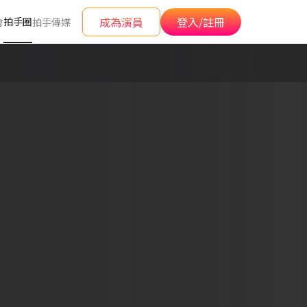
成為演員
登入/註冊
拍手圈
會
拍手傳媒