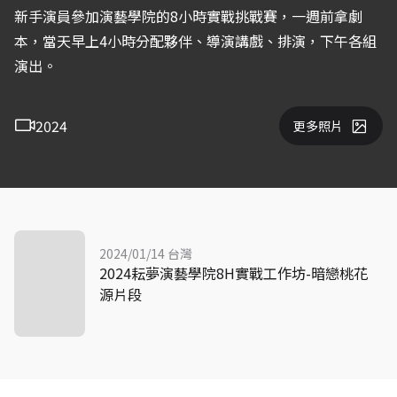
新手演員參加演藝學院的8小時實戰挑戰賽，一週前拿劇
本，當天早上4小時分配夥伴、導演講戲、排演，下午各組
演出。
2024
更多照片
2024/01/14 台灣
2024耘夢演藝學院8H實戰工作坊-暗戀桃花
源片段