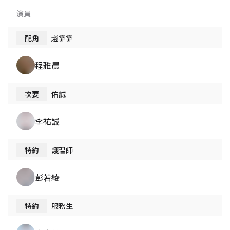
演員
配角
趙霏霏
程雅晨
次要
佑誠
李祐誠
特約
護理師
彭若綾
特約
服務生