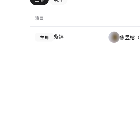
演員
紫婷
焦昱榕（
主角