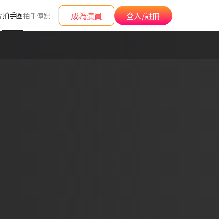
成為演員
登入/註冊
拍手圈
會
拍手傳媒