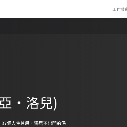
工作機
亞・洛兒)
、37個人生片段，獨居不出門的保