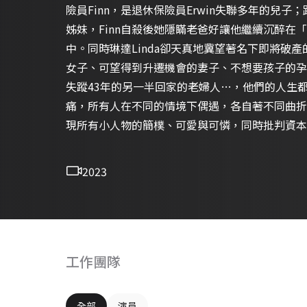
險員Finn，是退休保險員Erwin失聯多年的兒子；
姊妹，Finn自殺後她隱瞞老爸好讓他繼續沉醉在
中。同時琳達Linda卻天真地冀望著名下即將破
女子、可望得到升遷機會的妻子、不想要孩子的孕
失蹤43年的另一半回家的老婦人…，他們的人生
痛，所有人在不同的情境下偶遇，各自著不同曲折
現所有小人物的簡樸、可愛與可憐，同時批判資本
2023
工作團隊
全部
演員