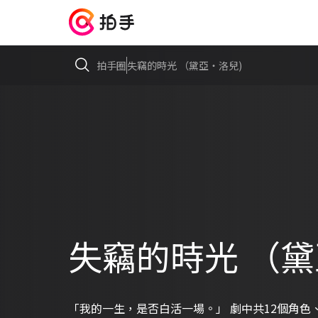
拍手圈
失竊的時光 （黛亞・洛兒)
失竊的時光 （黛
「我的一生，是否白活一場。」 劇中共12個角色