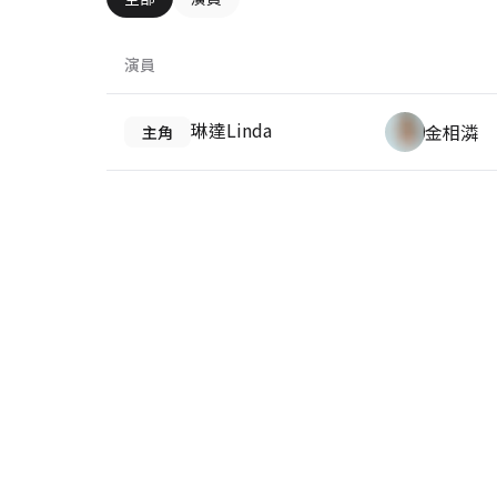
演員
琳達Linda
金相潾
主角