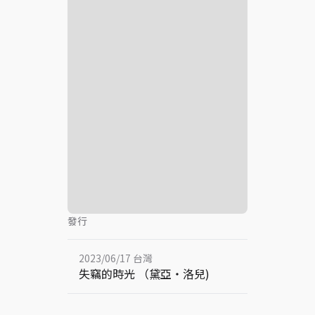
發行
2023/06/17 台灣
失竊的時光 （黛亞・洛兒)