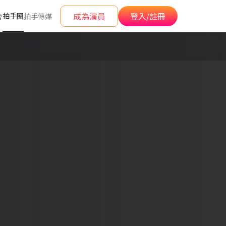
成為演員
登入/註冊
拍手圈
會
拍手傳媒