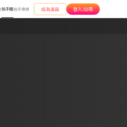
成為演員
登入/註冊
拍手圈
會
拍手傳媒