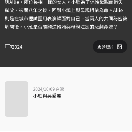
與Allie，兩位長相一樣的女人。小雁為了保護母親而過失
弒父，被關八年之後，回到小鎮上與母親相依為命。Allie
則是在城市裡試圖用表演課面對自己。當兩人的共同秘密被
解開後，小雁是否能夠逆轉她與母親注定的悲劇命運？
2024
更多照片
2024/10/09 台灣
小雁與吳愛麗