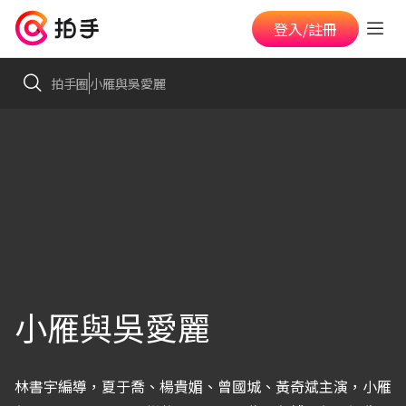
登入/註冊
拍手圈
小雁與吳愛麗
小雁與吳愛麗
林書宇編導，夏于喬、楊貴媚、曾國城、黃奇斌主演，小雁