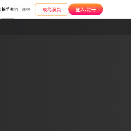
成為演員
登入/註冊
拍手圈
會
拍手傳媒