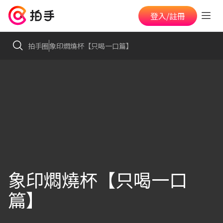
登入/註冊
拍手圈
象印燜燒杯【只喝一口篇】
象印燜燒杯【只喝一口
篇】