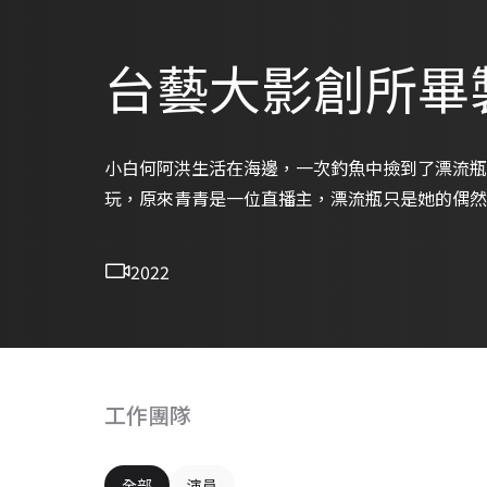
台藝大影創所畢製
小白何阿洪生活在海邊，一次釣魚中撿到了漂流瓶
玩，原來青青是一位直播主，漂流瓶只是她的偶然為
2022
工作團隊
全部
演員