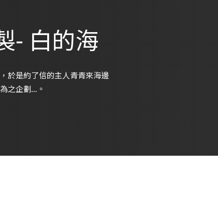
- 白的海
，於是約了信的主人青青來海邊
之企劃...。