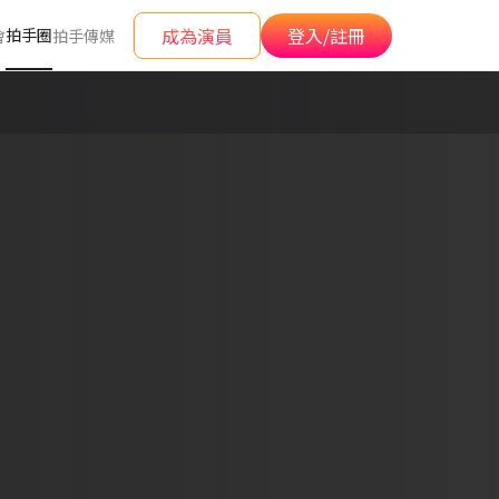
成為演員
登入/註冊
拍手圈
會
拍手傳媒