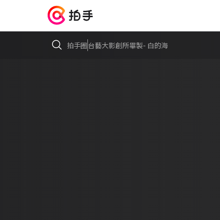
拍手圈
台藝大影創所畢製- 白的海