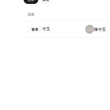
演員
守玉
陳守玉
客串