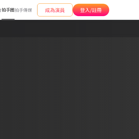
成為演員
登入/註冊
拍手圈
會
拍手傳媒