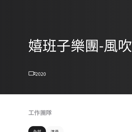
嬉班子樂團-風吹田洋
2020
工作團隊
全部
演員