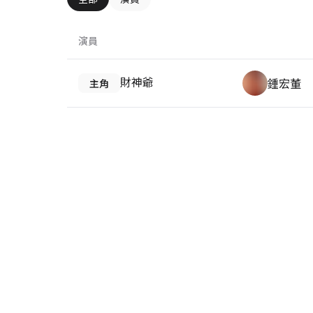
演員
財神爺
鍾宏董
主角