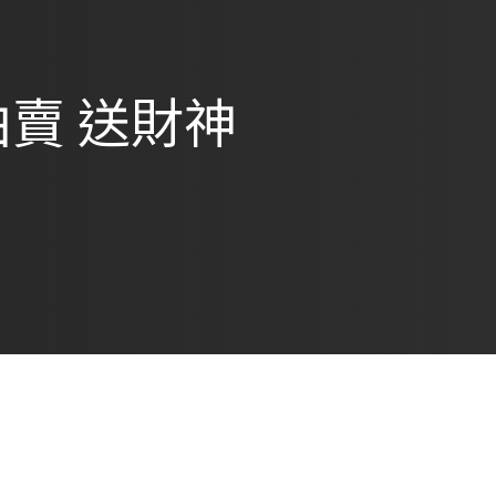
轉拍賣 送財神