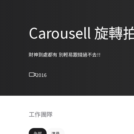
Carousell 旋
財神到處都有 別輕易跟錢過不去!!
2016
工作團隊
全部
演員