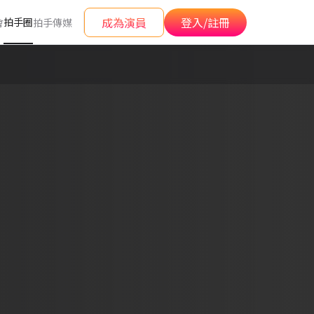
成為演員
登入/註冊
拍手圈
會
拍手傳媒