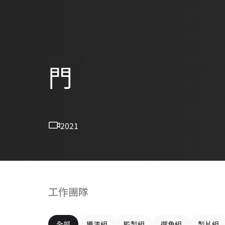
門
2021
工作團隊
全部
導演組
監製組
選角組
製片組