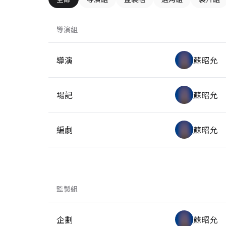
導演組
導演
蘇昭允
場記
蘇昭允
編劇
蘇昭允
監製組
企劃
蘇昭允