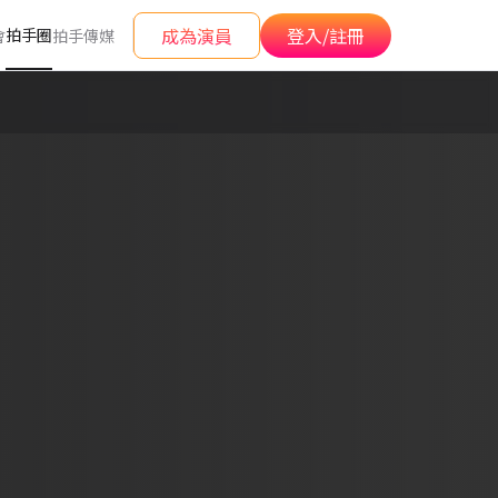
成為演員
登入/註冊
拍手圈
會
拍手傳媒