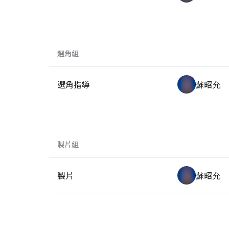
選角組
選角指導
蘇昭允
製片組
製片
蘇昭允