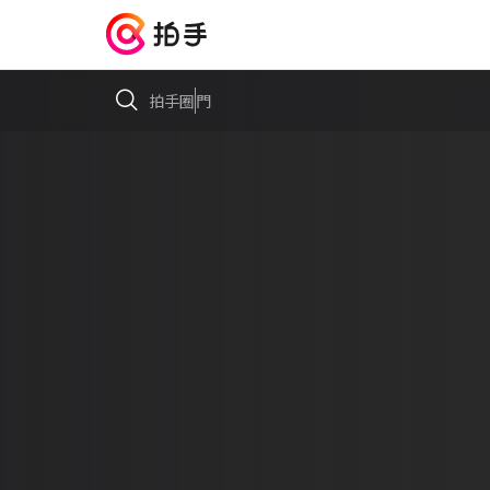
拍手圈
門