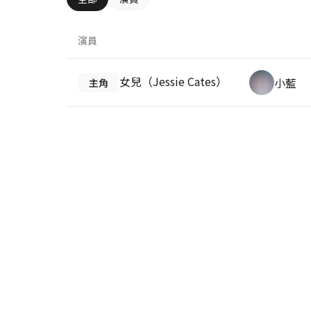
演員
女兒（Jessie Cates）
小藍
主角