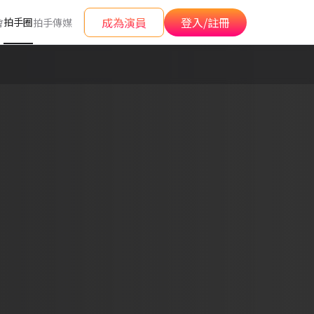
成為演員
登入/註冊
拍手圈
會
拍手傳媒