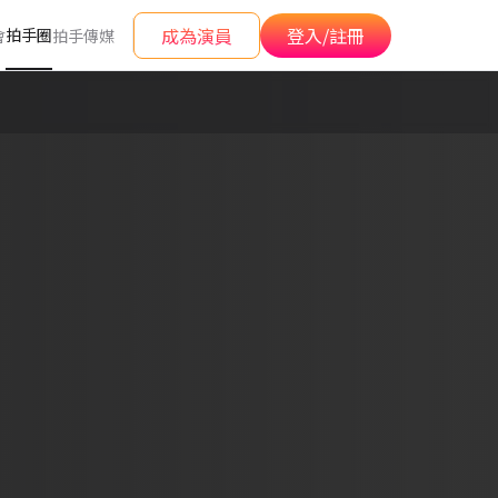
成為演員
登入/註冊
拍手圈
會
拍手傳媒