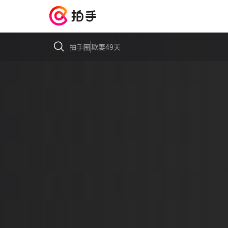
拍手圈
欺妻49天