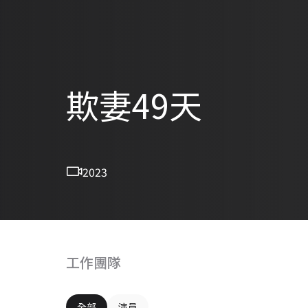
欺妻49天
2023
工作團隊
全部
演員