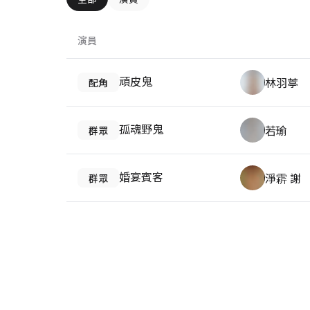
演員
頑皮鬼
林羽葶
配角
孤魂野鬼
若瑜
群眾
婚宴賓客
淨䨛 謝
群眾