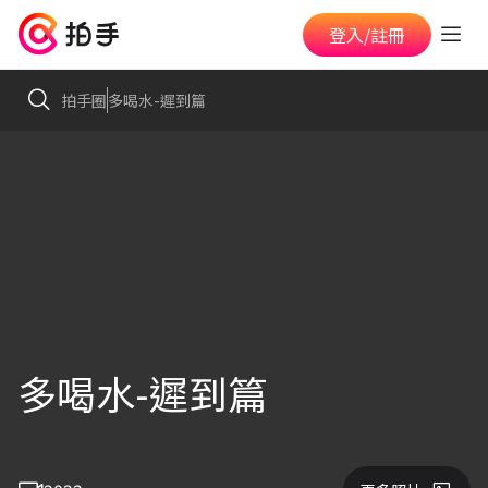
登入/註冊
拍手圈
多喝水-遲到篇
多喝水-遲到篇