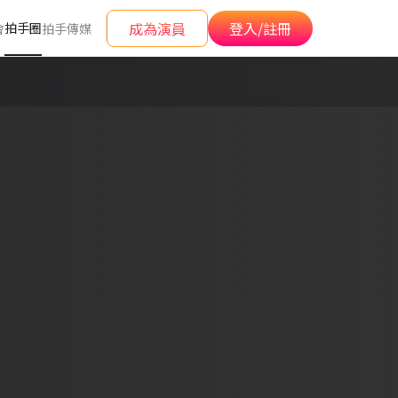
成為演員
登入/註冊
拍手圈
會
拍手傳媒