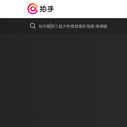
拍手圈
第三屆大和獎微電影徵選 棒棒糖