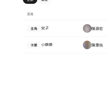
演員
兒子
陳源宏
主角
小樂樂
陳秉佑
次要