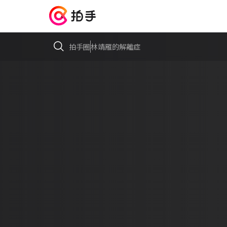
拍手圈
林靖雁的解離症