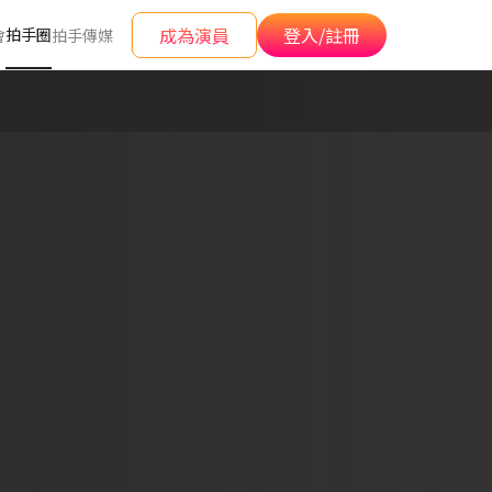
成為演員
登入/註冊
拍手圈
會
拍手傳媒