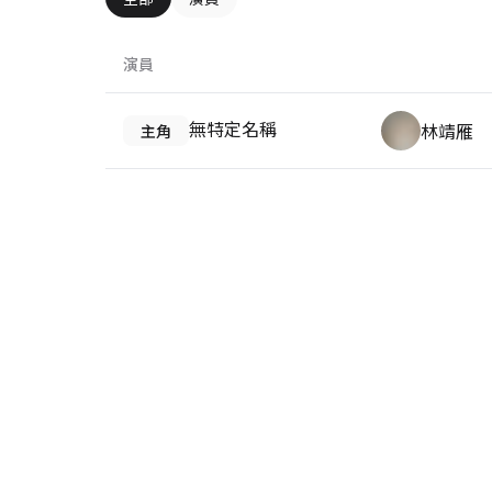
演員
無特定名稱
林靖雁
主角