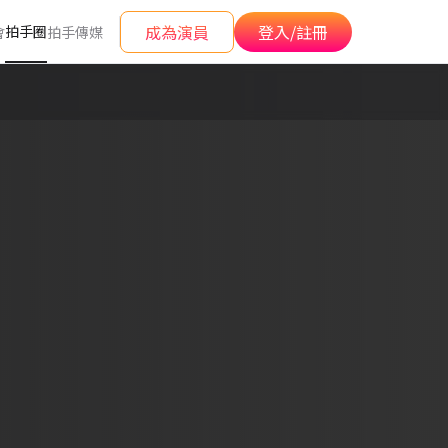
成為演員
登入/註冊
拍手圈
會
拍手傳媒