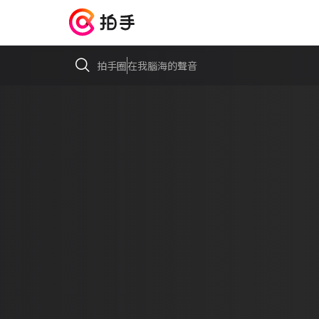
拍手圈
在我腦海的聲音