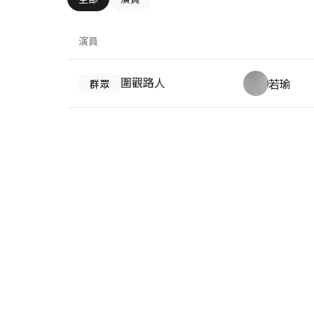
演員
圍觀路人
若瑜
群眾