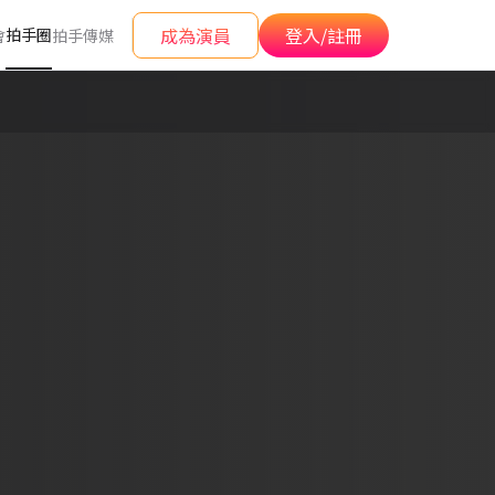
成為演員
登入/註冊
拍手圈
會
拍手傳媒