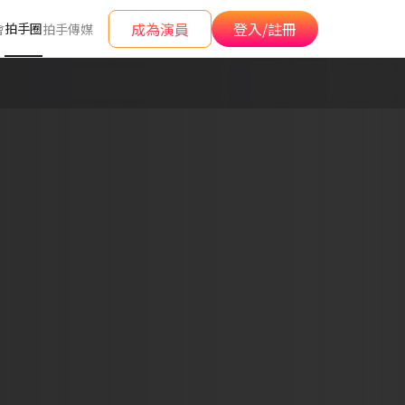
成為演員
登入/註冊
拍手圈
會
拍手傳媒