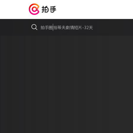
拍手圈
拾蒂夫劇情短片-32天