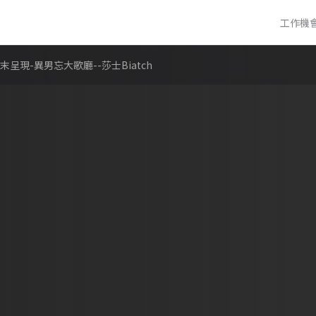
工作機
現-異男忘大歌廳--莎士Biatch