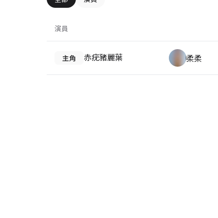
演員
赤疣豬麗葉
柔柔
主角