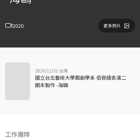
2020
更多照片
2020/12/31 台灣
國立台北藝術大學戲劇學系 佰捌級表演二
期末製作 -海鷗
工作團隊