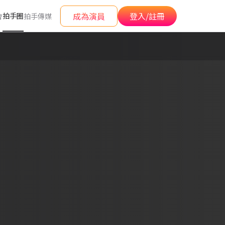
成為演員
登入/註冊
拍手圈
會
拍手傳媒