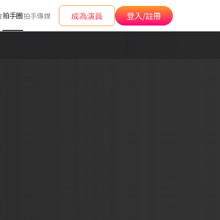
成為演員
登入/註冊
拍手圈
會
拍手傳媒