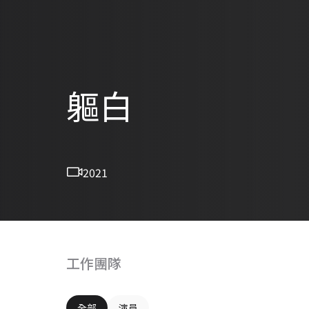
軀白
2021
工作團隊
全部
演員