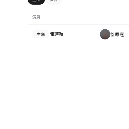
演員
陳詩穎
徐珮嘉
主角