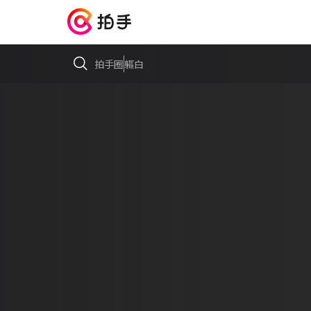
拍手圈
軀白