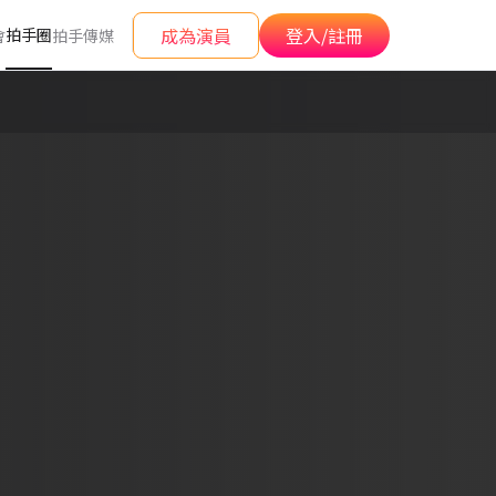
成為演員
登入/註冊
拍手圈
會
拍手傳媒