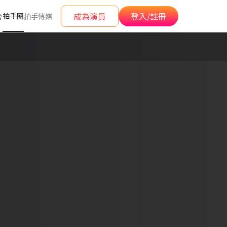
成為演員
登入/註冊
拍手圈
會
拍手傳媒