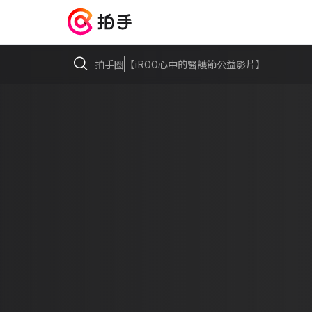
拍手圈
【iROO心中的醫護節公益影片】