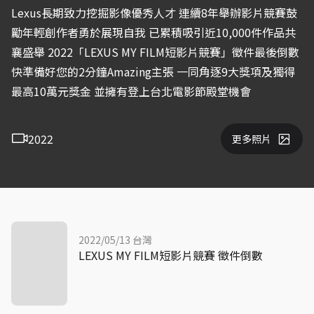
Lexus長期致力挖掘影像優秀人才 連續8年舉辦影片競賽鼓
勵年輕創作者勇於展現自我 已累積吸引近10,000件作品共
襄盛舉 2022「LEXUS MY FILM短影片競賽」徵件最後倒數
快準備好您的2分鐘Amazing主張 一同角逐9大獎項及獨得
最高10萬元獎金 並擁有登上台北電影節殿堂機會
2022
更多照片
2022/05/13 台灣
LEXUS MY FILM短影片競賽 徵件倒數