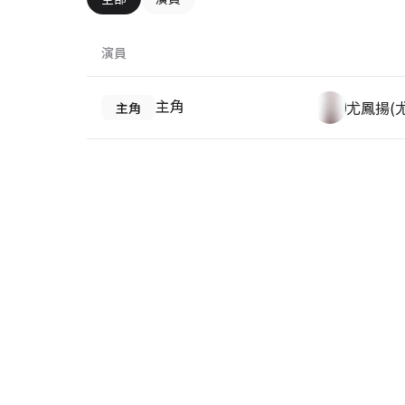
演員
主角
尤鳳揚(
主角