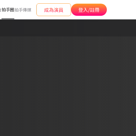
成為演員
登入/註冊
拍手圈
會
拍手傳媒