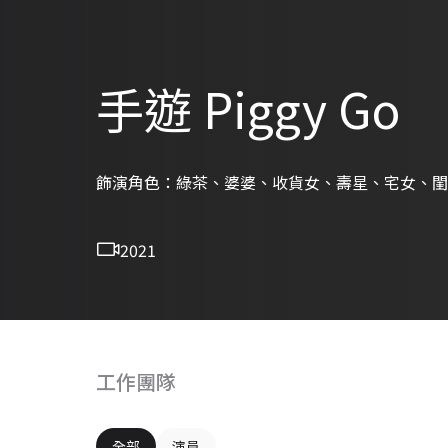
手遊 Piggy Go
飾演角色：綠茶、婆婆、收貨女、壽星、宅女、閨
2021
工作團隊
全部
演員