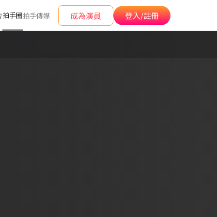
成為演員
登入/註冊
拍手圈
會
拍手傳媒