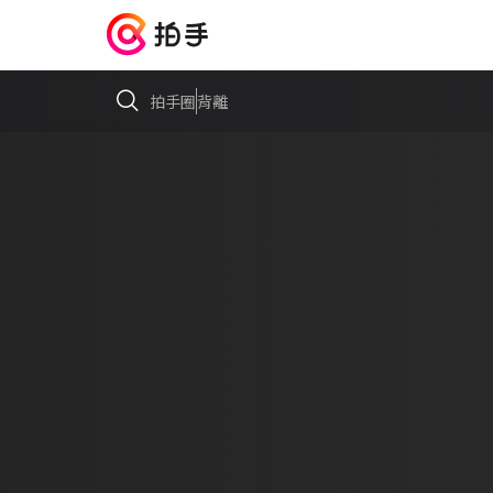
拍手圈
背離