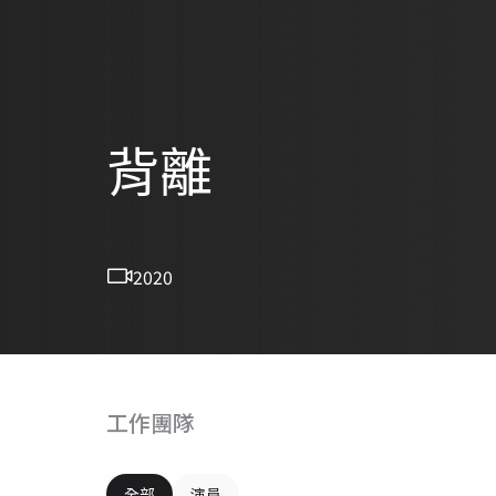
背離
2020
工作團隊
全部
演員