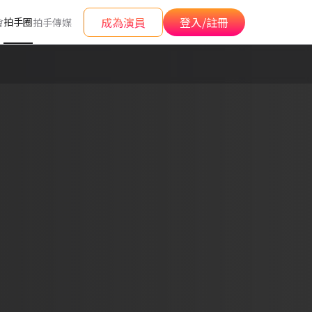
成為演員
登入/註冊
拍手圈
會
拍手傳媒