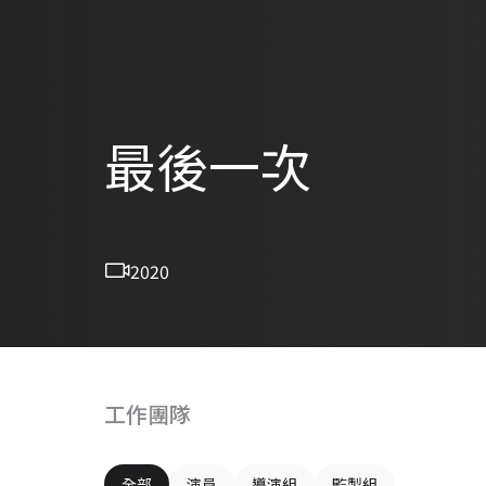
最後一次
2020
工作團隊
全部
演員
導演組
監製組