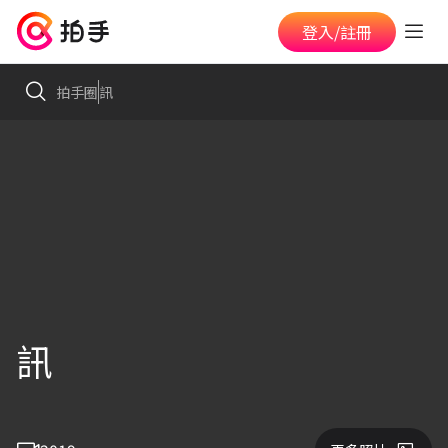
登入/註冊
拍手圈
訊
訊