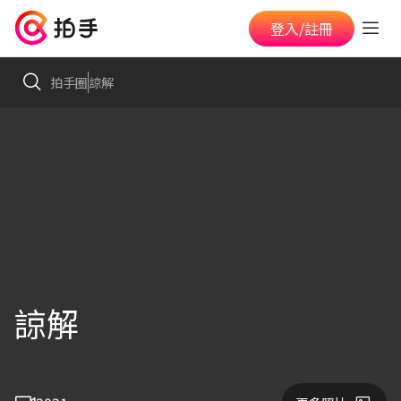
登入/註冊
拍手圈
諒解
諒解