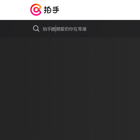
拍手圈
親愛的你在等誰