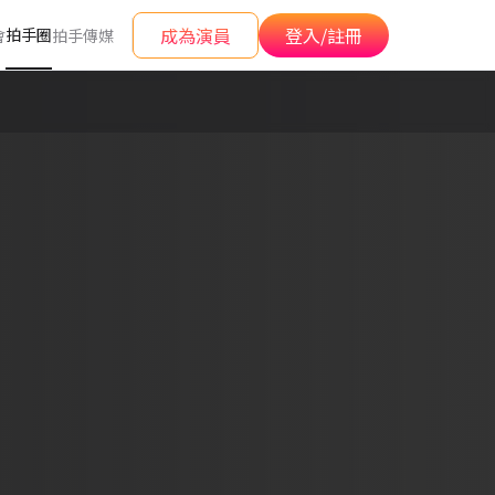
成為演員
登入/註冊
拍手圈
會
拍手傳媒