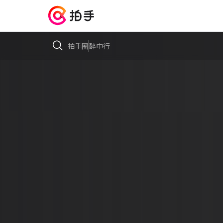
拍手圈
醉中行