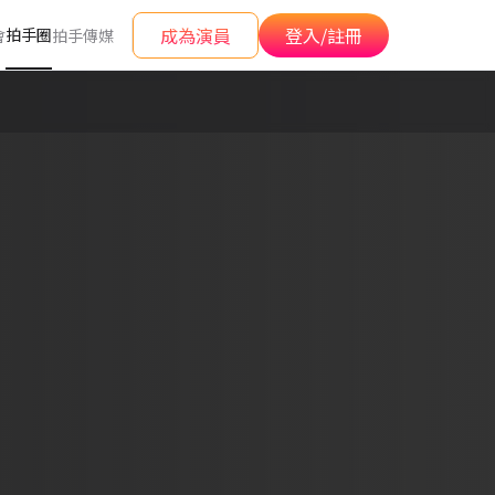
成為演員
登入/註冊
拍手圈
會
拍手傳媒