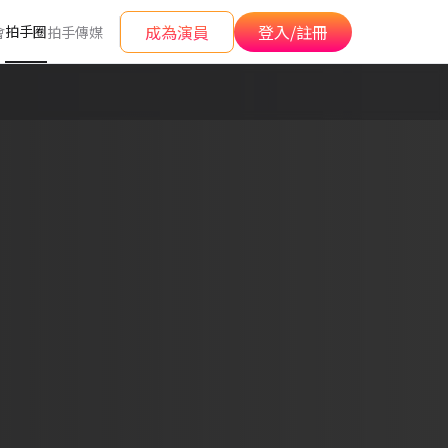
成為演員
登入/註冊
拍手圈
會
拍手傳媒