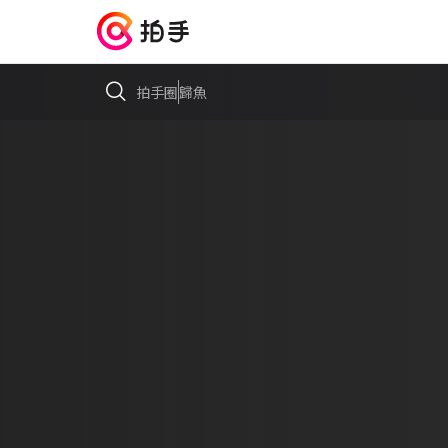
拍手圈
歸魚