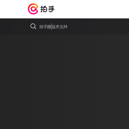
拍手圈
猛虎出林