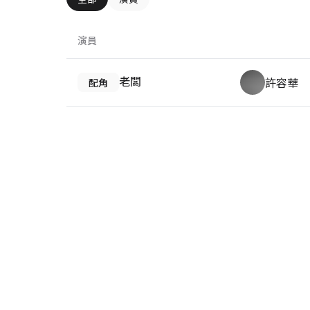
演員
老闆
許容華
配角