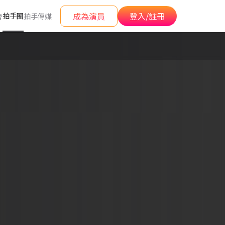
成為演員
登入/註冊
拍手圈
會
拍手傳媒