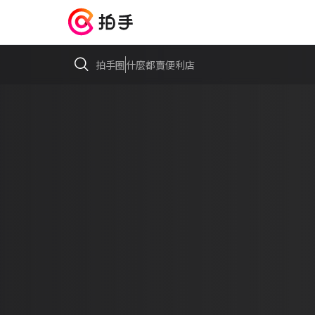
拍手圈
什麼都賣便利店