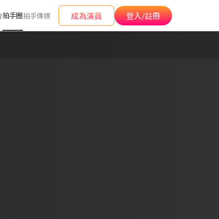
成為演員
登入/註冊
拍手圈
會
拍手傳媒