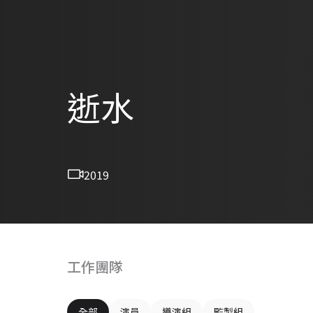
逝水
2019
工作團隊
全部
演員
導演組
監製組