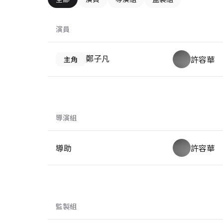
演員
鄭子凡
許容華
主角
導演組
導助
許容華
監製組