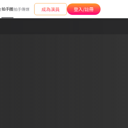
成為演員
登入/註冊
拍手圈
會
拍手傳媒