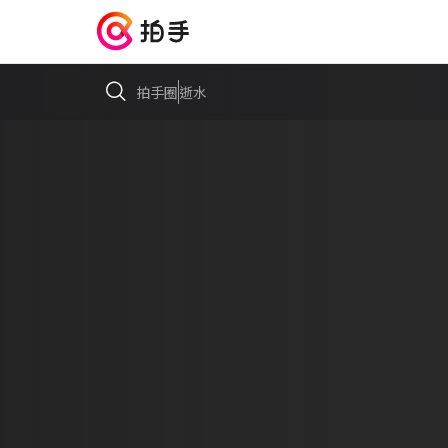
拍手圈
逝水