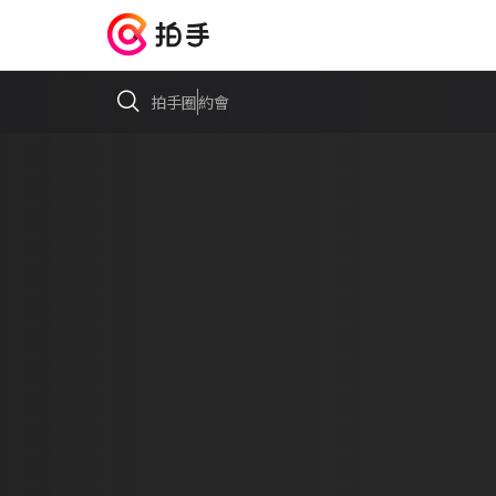
拍手圈
約會