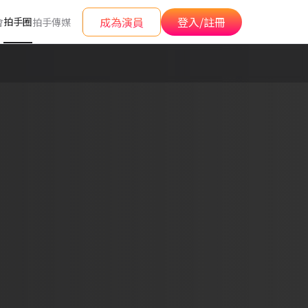
成為演員
登入/註冊
拍手圈
會
拍手傳媒