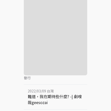
發行
2022/03/09 台灣
難道，我在期待些什麼? -| 劇嗖
哉geesozai