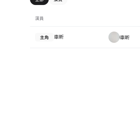
演員
車昕
車昕
主角