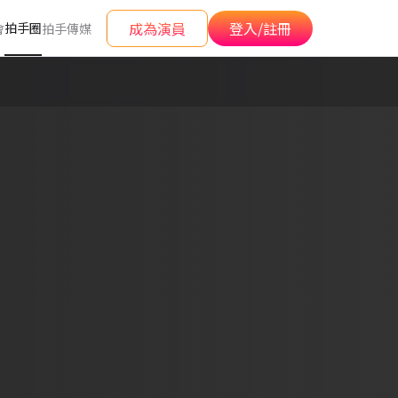
成為演員
登入/註冊
拍手圈
會
拍手傳媒