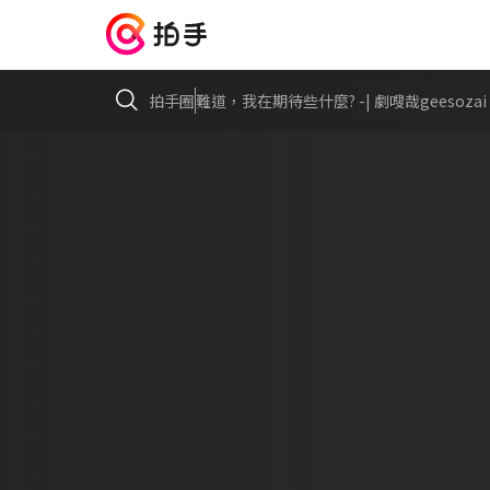
拍手圈
難道，我在期待些什麼? -| 劇嗖哉geesozai