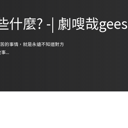
? -| 劇嗖哉geeso
苦的事情，就是永遠不知道對方
...