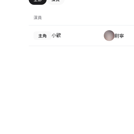
演員
小歡
尉寧
主角