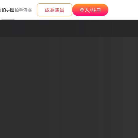
成為演員
登入/註冊
拍手圈
會
拍手傳媒